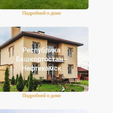
Подробней о доме
Нефтекамск
Республика
Частный пансионат для престарелых
Башкортостан -
Республика Башкортостан
Нефтекамск
Город Нефтекамск
Подробней о доме