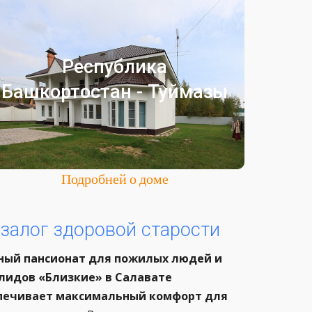
Туймазы
Республика
Частный пансионат для престарелых
Башкортостан - Туймазы
Республика Башкортостан
Город Туймазы
Подробней о доме
 залог здоровой старости
ный пансионат для пожилых людей и
лидов «Близкие» в Салавате
печивает максимальный комфорт для