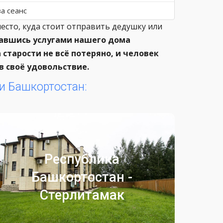
за сеанс
место, куда стоит отправить дедушку или
авшись услугами нашего дома
 старости не всё потеряно, и человек
в своё удовольствие.
и Башкортостан:
Стерлитамак
Республика
Частный пансионат для престарелых
Башкортостан -
Республика Башкортостан
Стерлитамак
Город Стерлитамак