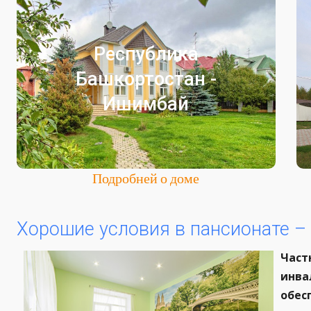
Ишимбай
Республика
Частный пансионат для престарелых
Башкортостан -
Республика Башкортостан
Ишимбай
Город Ишимбай
Подробней о доме
Хорошие условия в пансионате –
Част
инва
обес