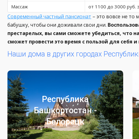
Массаж
от 1100 до 3000 руб. 
Современный частный пансионат
– это вовсе не то 
бабушку, чтобы они доживали свои дни.
Воспользов
престарелых, вы сами сможете убедиться, что на
сможет провести это время с пользой для себя и 
Наши дома в других городах Республик
Белорецк
Республика
Частный пансионат для престарелых
Башкортостан -
Республика Башкортостан
Белорецк
Город Белорецк