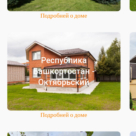
Подробней о доме
Октябрьский
Республика
Частный пансионат для престарелых
Башкортостан -
Республика Башкортостан
Октябрьский
Город Октябрьский
Подробней о доме