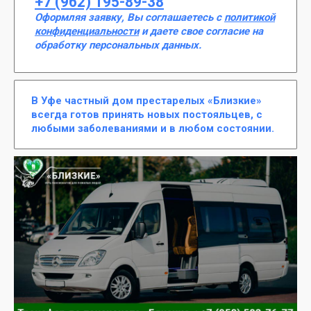
+7 (962) 195-89-38
Оформляя заявку, Вы соглашаетесь с
политикой
конфиденциальности
и даете свое согласие на
обработку персональных данных.
В Уфе частный дом престарелых «Близкие»
всегда готов принять новых постояльцев, с
любыми заболеваниями и в любом состоянии.