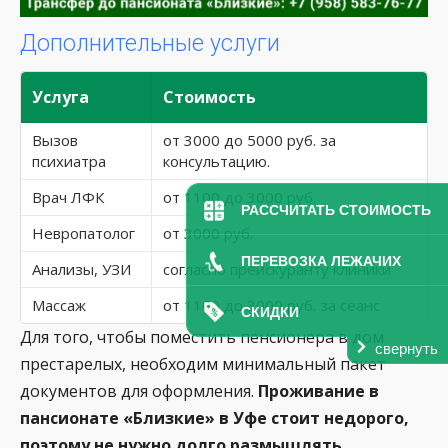
Дополнительные услуги
Услуга
Стоимость
Вызов
от 3000 до 5000 руб. за
психиатра
консультацию.
Врач ЛФК
от 1100 до 3000 руб.
РАССЧИТАТЬ СТОИМОСТЬ
Невропатолог
от 3000 руб.
ПЕРЕВОЗКА ЛЕЖАЧИХ
Анализы, УЗИ
согласно прейскуранту клиники
Массаж
от 1100 до 3000 руб. за сеанс
СКИДКИ
Для того, чтобы поместить пенсионера в дом
свернуть
престарелых, необходим минимальный пакет
документов для оформления.
Проживание в
пансионате «Близкие» в Уфе стоит недорого,
поэтому не нужно долго размышлять.