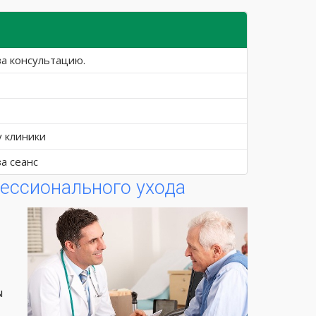
за консультацию.
у клиники
за сеанс
ессионального ухода
ы