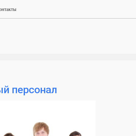
онтакты
й персонал