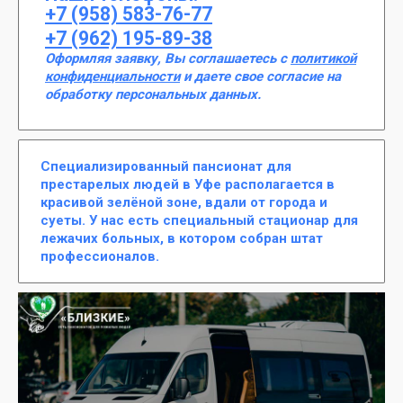
+7 (958) 583-76-77
+7 (962) 195-89-38
Оформляя заявку, Вы соглашаетесь с
политикой
конфиденциальности
и даете свое согласие на
обработку персональных данных.
Специализированный пансионат для
престарелых людей в Уфе располагается в
красивой зелёной зоне, вдали от города и
суеты. У нас есть специальный стационар для
лежачих больных, в котором собран штат
профессионалов.